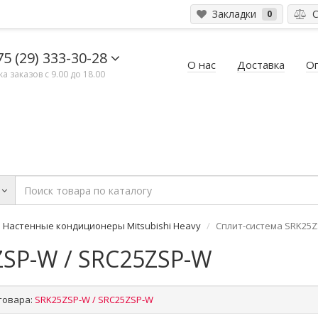
Закладки
С
0
75 (29) 333-30-28
О нас
Доставка
О
 заказов с 9.00 до 18.00
Настенные кондиционеры Mitsubishi Heavy
Сплит-система SRK25Z
ZSP-W / SRC25ZSP-W
товара:
SRK25ZSP-W / SRC25ZSP-W