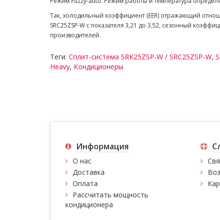
Режим Fuzzy-auto. Режим работы и температура определ
Так, холодильный коэффициент (EER) отражающий отнош
SRC25ZSP-W с показателя 3,21 до 3,52, сезонный коэффи
производителей.
Теги:
Сплит-система SRK25ZSP-W / SRC25ZSP-W
,
S
Heavy
,
Кондиционеры
Информация
С
О нас
Свя
Доставка
Воз
Оплата
Кар
Рассчитать мощность
кондиционера