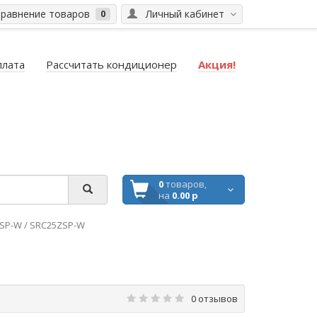
равнение товаров
Личный кабинет
0
плата
Рассчитать кондиционер
Акция!
0
товаров,
на
0.00 р
SP-W / SRC25ZSP-W
0 отзывов