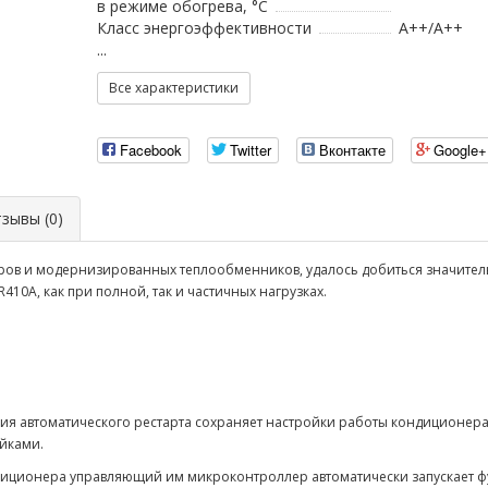
в режиме обогрева, °С
Класс энергоэффективности
A++/A++
...
Все характеристики
Facebook
Twitter
Вконтакте
Google+
ывы (0)
соров и модернизированных теплообменников, удалось добиться значите
0A, как при полной, так и частичных нагрузках.
ция автоматического рестарта сохраняет настройки работы кондиционер
ройками.
ндиционера управляющий им микроконтроллер автоматически запускает 