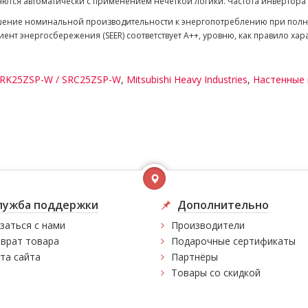
яются автоматически с применением нечеткой логики. Частота инвертор
ение номинальной производительности к энергопотреблению при полной
циент энергосбережения (SEER) соответствует A++, уровню, как правило х
RK25ZSP-W / SRC25ZSP-W
,
Mitsubishi Heavy Industries
,
Настенные
лужба поддержки
Дополнительно
заться с нами
Производители
врат товара
Подарочные сертификаты
та сайта
Партнёры
Товары со скидкой