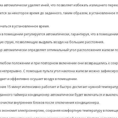
а автоматически удаляет иней, что позволяет избежать излишнего пере
ся за некоторое время до заданного, таким образом, в установленное 
лючаться в установленное время.
а в помещении регулируется автоматически, гарантируя, что в помещен
ую струю, позволяющую выдувать воздух на большие расстояния.
р автоматически определяет оптимальный угол расположения жалюзи п
 любом положении и при повторном включении они возвращались к со
низ непрерывно. С помощью пульта угол наклона жалюзи можно зафикси
дает и эффективно осушает воздух в помещении.
ение 15 минут интенсивно работает и быстро достигает нужной темпера
данного таймера кондиционер автоматически будет включаться и выклю
очистки внутренних блоков после отключения кондиционера.
р экономит электроэнергию, сохраняя комфортную температуру в поме