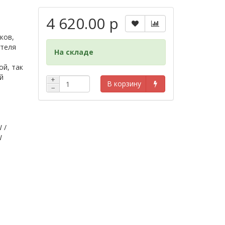
4 620.00 р
ков,
ателя
На складе
ой, так
й
+
В корзину
−
 /
W