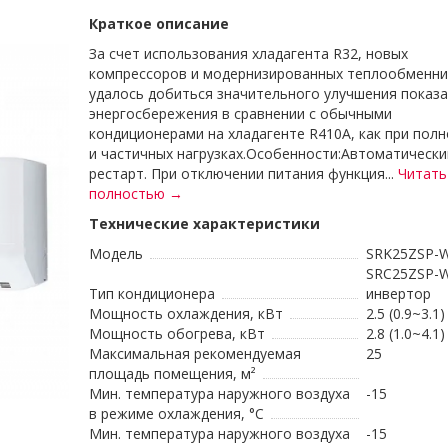
Краткое описание
За счет использования хладагента R32, новых
компрессоров и модернизированных теплообменни
удалось добиться значительного улучшения показ
энергосбережения в сравнении с обычными
кондиционерами на хладагенте R410A, как при полн
и частичных нагрузках.Особенности:Автоматически
рестарт. При отключении питания функция...
Читать
полностью →
Технические характеристики
Модель
SRK25ZSP-W
SRC25ZSP-
Тип кондиционера
инвертор
Мощность охлаждения, кВт
2.5 (0.9~3.1)
Мощность обогрева, кВт
2.8 (1.0~4.1)
Максимальная рекомендуемая
25
площадь помещения, м²
Мин. температура наружного воздуха
-15
в режиме охлаждения, °С
Мин. температура наружного воздуха
-15