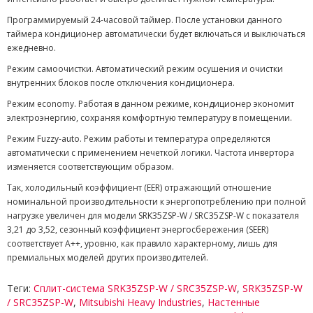
Программируемый 24-часовой таймер. После установки данного
таймера кондиционер автоматически будет включаться и выключаться
ежедневно.
Режим самоочистки. Автоматический режим осушения и очистки
внутренних блоков после отключения кондиционера.
Режим economy. Работая в данном режиме, кондиционер экономит
электроэнергию, сохраняя комфортную температуру в помещении.
Режим Fuzzy-auto. Режим работы и температура определяются
автоматически с применением нечеткой логики. Частота инвертора
изменяется соответствующим образом.
Так, холодильный коэффициент (EER) отражающий отношение
номинальной производительности к энергопотреблению при полной
нагрузке увеличен для модели SRK35ZSP-W / SRC35ZSP-W с показателя
3,21 до 3,52, сезонный коэффициент энергосбережения (SEER)
соответствует A++, уровню, как правило характерному, лишь для
премиальных моделей других производителей.
Теги:
Сплит-система SRK35ZSP-W / SRC35ZSP-W
,
SRK35ZSP-W
/ SRC35ZSP-W
,
Mitsubishi Heavy Industries
,
Настенные