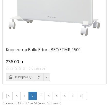
Конвектор Ballu Ettore BEC/ETMR-1500
236.00 р
0 отзывов
В корзину
|<
<
1
2
3
4
5
6
>
>|
Показано с 13 по 24 из 61 (всего 6 страниц)